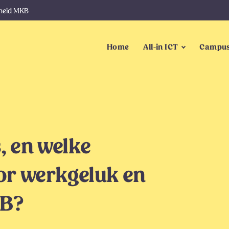
gheid MKB
Home
All-in ICT
Campus
, en welke
oor werkgeluk en
KB?