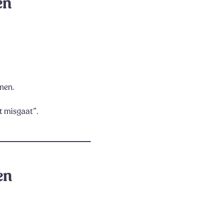
en
men.
t misgaat”.
en