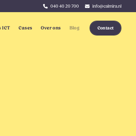
040 40 20 700
info@calmira.nl
 ICT
Cases
Over ons
Blog
Contact