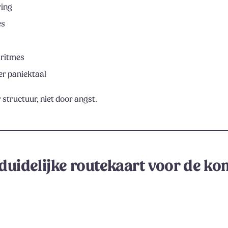
ring
es
sritmes
der paniektaal
 structuur, niet door angst.
n duidelijke routekaart voor de k