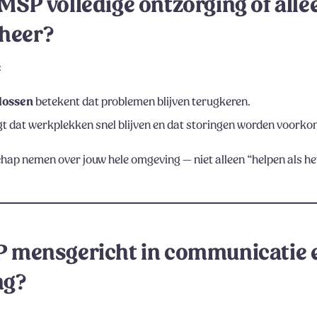
 MSP volledige ontzorging of alle
heer?
:
lossen
betekent dat problemen blijven terugkeren.
t dat werkplekken snel blijven en dat storingen worden voorko
ap nemen over jouw hele omgeving — niet alleen “helpen als he
SP mensgericht in communicatie 
ng?