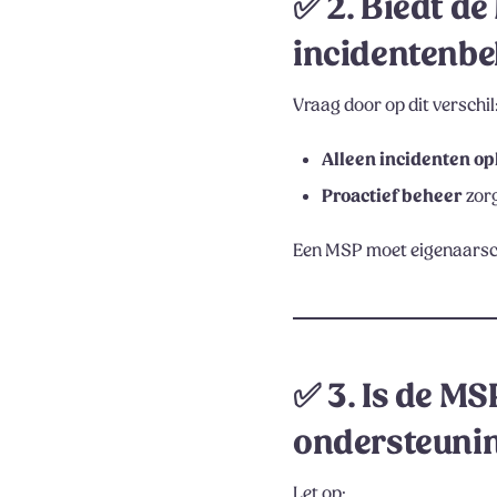
✅
2. Biedt de
incidentenbe
Vraag door op dit verschil
Alleen incidenten op
Proactief beheer
zorg
Een MSP moet eigenaarsch
✅
3. Is de M
ondersteuni
Let op: