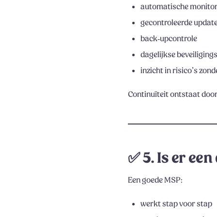
automatische monito
gecontroleerde updat
back‑upcontrole
dagelijkse beveiliging
inzicht in risico’s zon
Continuïteit ontstaat door
✅
5. Is er ee
Een goede MSP:
werkt stap voor stap