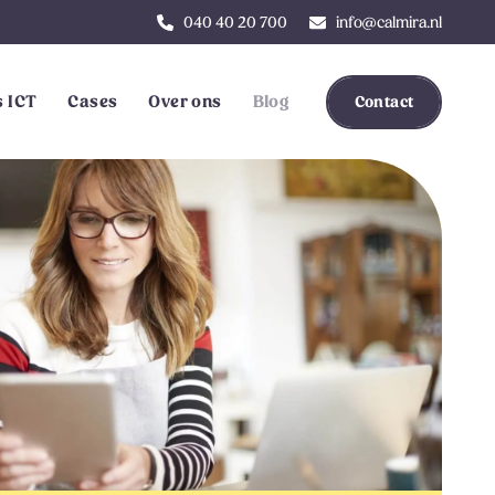
040 40 20 700
info@calmira.nl
 ICT
Cases
Over ons
Blog
Contact