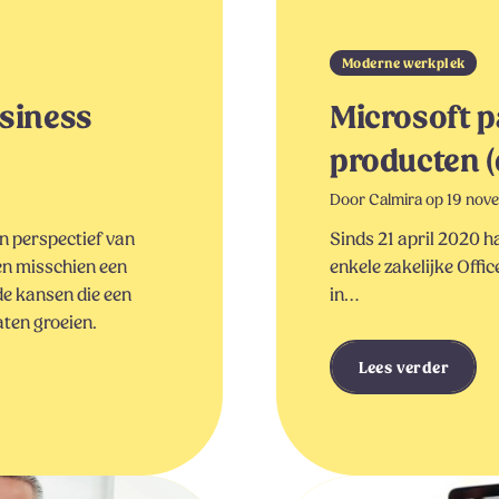
Moderne werkplek
usiness
Microsoft p
producten (
Door Calmira op 19 nov
en perspectief van
Sinds 21 april 2020 
en misschien een
enkele zakelijke Offic
de kansen die een
in…
aten groeien.
Lees verder