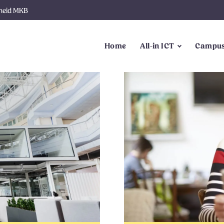
gheid MKB
Home
All-in ICT
Campus