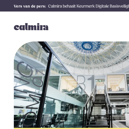
Calmira behaalt Keurmerk Digitale Basisveili