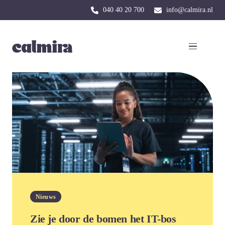
040 40 20 700
info@calmira.nl
Nieuws
Zie je door de bomen het IT-bos