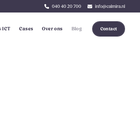
040 40 20 700
info@calmira.nl
 ICT
Cases
Over ons
Blog
Contact