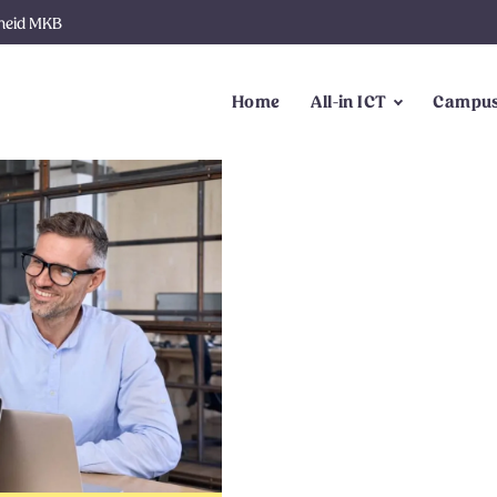
gheid MKB
Home
All-in ICT
Campus