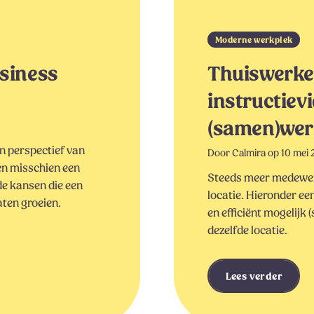
Moderne werkplek
usiness
Thuiswerke
instructievi
(samen)we
en perspectief van
Door Calmira op 10 mei 
en misschien een
Steeds meer medewerk
de kansen die een
locatie. Hieronder ee
aten groeien.
en efficiënt mogelijk
dezelfde locatie.
Lees verder