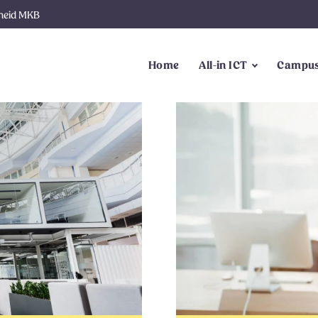
gheid MKB
Home
All-in ICT
Campus