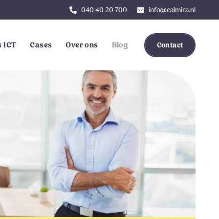
040 40 20 700
info@calmira.nl
 ICT
Cases
Over ons
Blog
Contact