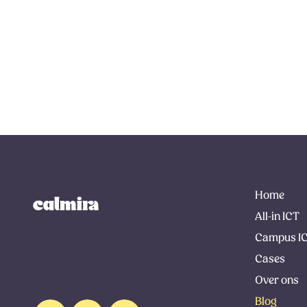
Home
All-in ICT
Campus I
Cases
Over ons
Blog