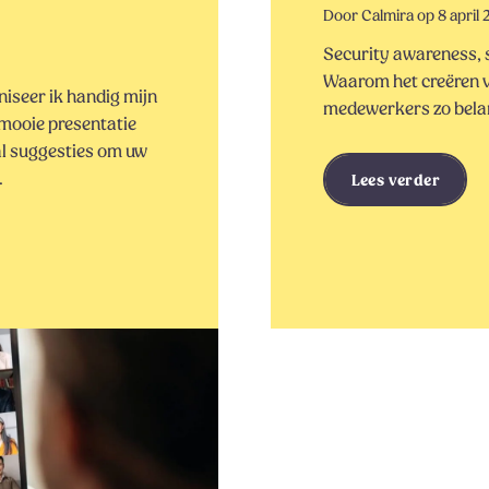
Door Calmira op 8 april 
Security awareness, s
Waarom het creëren v
niseer ik handig mijn
medewerkers zo belan
 mooie presentatie
al suggesties om uw
.
Lees verder