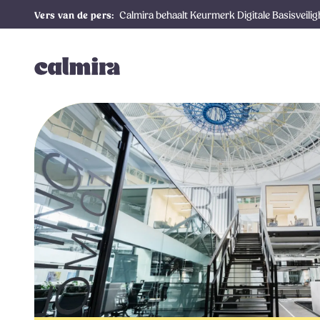
Calmira behaalt Keurmerk Digitale Basisveili