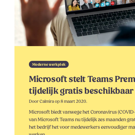
Moderne werkplek
Microsoft stelt Teams Pre
tijdelijk gratis beschikbaar
Door Calmira op 8 maart 2020.
Microsoft biedt vanwege het Coronavirus (COVID
van Microsoft Teams nu tijdelijk zes maanden grat
het bedrijf het voor medewerkers eenvoudiger ma
werken.