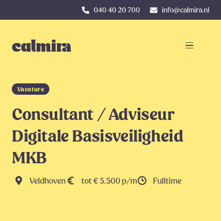
040 40 20 700
info@calmira.nl
Vacature
Consultant / Adviseur
Digitale Basisveiligheid
MKB
Veldhoven
tot € 5.500 p/m
Fulltime